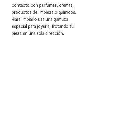
contacto con perfumes, cremas,
productos de limpieza o químicos.
-Para limpiarlo usa una gamuza
especial para joyería, frotando tu
pieza en una sola dirección.
Descripción
El mar, siempre ha sido mi fuente de
inspiración, me sugiere formas, colores,
texturas... que se ven reflejados en este
broche realizado a mano, una pieza
única que lucirá de manera espectacular
sobre cualquier prenda. Llévate contigo
anarpastor08@gmail.com
un pedacito de oceano.
Términos y condiciones