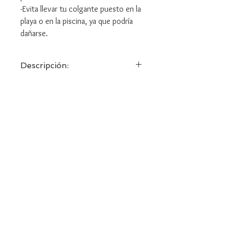
-Evita llevar tu colgante puesto en la
playa o en la piscina, ya que podría
dañarse.
Descripción:
Colgante inspirado en la figura de Deiva,
diosa de la naturaleza.
Reconecta con lo sagrado, deja que la
magia de la Diosa entre en tu vida.
anarpastor08@gmail.com
Términos y condiciones
Política de privacidad
Política de cookies