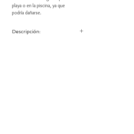
playa o en la piscina, ya que
podría dañarse.
Descripción:
Pendientes inspirados en la figura de
Deiva, diosa de la naturaleza.
Reconecta con lo sagrado, deja que la
magia de la Diosa entre en tu vida.
anarpastor08@gmail.com
Términos y condiciones
Política de privacidad
Política de cookies